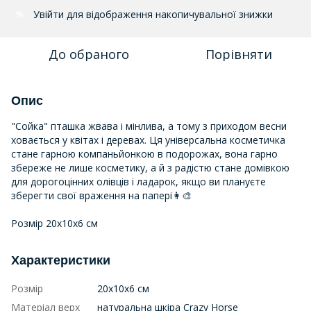
Увійти
для відображення накопичувальної знижки
%
До обраного
Порівняти
Опис
"Сойка" пташка жвава і мінлива, а тому з приходом весни
ховається у квітах і деревах. Ця універсальна косметичка
стане гарною компаньйонкою в подорожах, вона гарно
збереже не лише косметику, а й з радістю стане домівкою
для дорогоцінних олівців і ладарок, якщо ви плануєте
зберегти свої враження на папері👩‍🎨
Розмір 20х10х6 см
Характеристики
Розмір
20х10х6 см
Матеріал верх
натуральна шкіра Crazy Horse