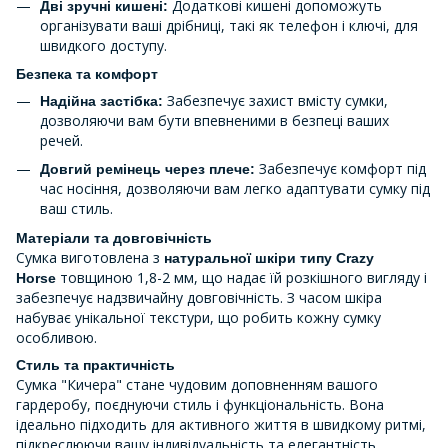
Додаткові кишені допоможуть
Дві зручні кишені:
організувати ваші дрібниці, такі як телефон і ключі, для
швидкого доступу.
Безпека та комфорт
Забезпечує захист вмісту сумки,
Надійна застібка:
дозволяючи вам бути впевненими в безпеці ваших
речей.
Забезпечує комфорт під
Довгий ремінець через плече:
час носіння, дозволяючи вам легко адаптувати сумку під
ваш стиль.
Матеріали та довговічність
Сумка виготовлена з
натуральної шкіри типу Crazy
товщиною 1,8-2 мм, що надає їй розкішного вигляду і
Horse
забезпечує надзвичайну довговічність. З часом шкіра
набуває унікальної текстури, що робить кожну сумку
особливою.
Стиль та практичність
Сумка "Кичера" стане чудовим доповненням вашого
гардеробу, поєднуючи стиль і функціональність. Вона
ідеально підходить для активного життя в швидкому ритмі,
підкреслюючи вашу індивідуальність та елегантність.