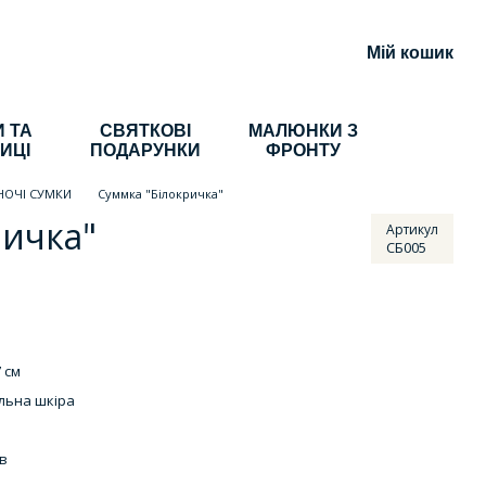
Мій кошик
 ТА
СВЯТКОВІ
МАЛЮНКИ З
ИЦІ
ПОДАРУНКИ
ФРОНТУ
НОЧІ СУМКИ
Суммка "Білокричка"
ричка"
Артикул
СБ005
 см
льна шкіра
ів