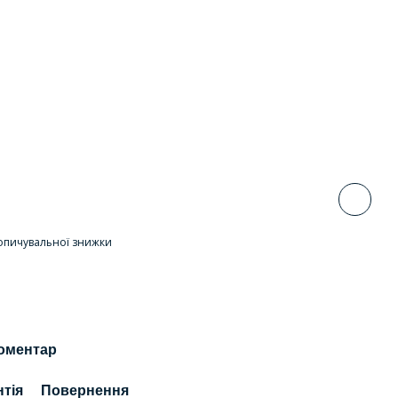
опичувальної знижки
коментар
нтія
Повернення