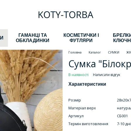
ГАМАНЦІ ТА
КОСМЕТИЧКИ І
БРЕЛКИ
КИ
ОБКЛАДИНКИ
ФУТЛЯРИ
КЛЮЧН
Головна
Каталог
СУМКИ
ЖІ
Сумка "Білок
В наявності
Написати відгук
Характеристики
Розмір
28х20х7
Матеріал верх
натура
Артикул
СБ001
Термін виготовлення
7-10 дн