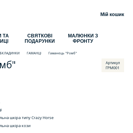
Мій кошик
 ТА
СВЯТКОВІ
МАЛЮНКИ З
ИЦІ
ПОДАРУНКИ
ФРОНТУ
ОБКЛАДИНКИ
ГАМАНЦІ
Гаманець "Ромб"
мб"
Артикул
ГРМ001
2
і
льна шкіра типу Crazy Horse
льна шкіра кози