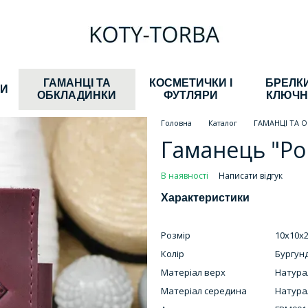
ГАМАНЦІ ТА
КОСМЕТИЧКИ І
БРЕЛКИ
КИ
ОБКЛАДИНКИ
ФУТЛЯРИ
КЛЮЧН
Головна
Каталог
ГАМАНЦІ ТА 
Гаманець "Ро
В наявності
Написати відгук
Характеристики
Розмір
10х10х
Колір
Бургунд
Матеріал верх
Натура
Матеріал середина
Натура