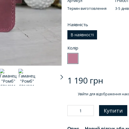
Артикул
ГРМ001
Термін виготовлення
3-5 днів
Наявність
В наявності
Колір
1 190 грн
%
Увійти
для відображення нак
Купити
Опис
Новий відгук або 