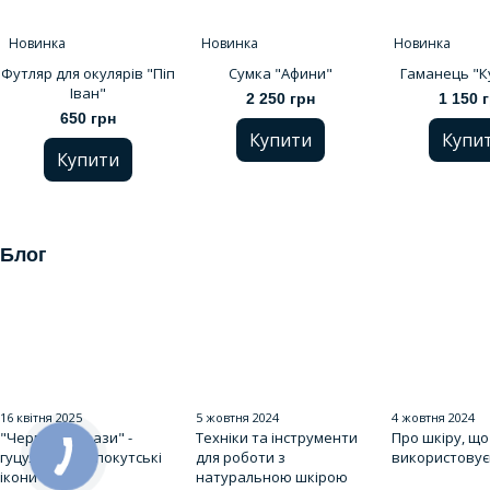
Новинка
Новинка
Новинка
Футляр для окулярів "Піп
Сумка "Афини"
Гаманець "К
Іван"
2 250 грн
1 150 
650 грн
Купити
Купи
Купити
Блог
16 квітня 2025
5 жовтня 2024
4 жовтня 2024
"Червоні образи" -
Техніки та інструменти
Про шкіру, що
гуцульські та покутські
для роботи з
використовує
ікони
натуральною шкірою