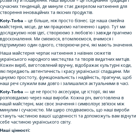
розвитку й поширення. Наші вироби – це поєднання традицій і
сучасних тенденцій, де минуле стає джерелом натхнення для
створення інноваційних та якісних продуктів.
– це більше, ніж просто бізнес. Це наша сімейна
Koty-Torba
майстерня, місце, де ми працюємо натхненно і щиро. Тут ми
досліджуємо нові ідеї, створюємо з любов'ю і завжди прагнемо
вдосконалення. Ми сміємося, втомлюємося, вчимося і
підтримуємо один одного, створюючи речі, які мають значення.
Наша майстерня черпає натхнення з наївних сюжетів
українського народного мистецтва та творів видатних митців.
Кожен виріб, виготовлений вручну, відображає культурні коди,
які передають автентичність і красу української спадщини. Ми
цінуємо простоту, функціональність і надійність, прагнучи, щоб
наші речі служили вам довго і залишалися актуальними в часі.
— це не просто аксесуари, це історії, які ми
Koty-Torba
розповідаємо через наші вироби. Кожна річ, виготовлена в
нашій майстерні, має своє значення і символізує зв’язок між
минулим і сучасністю. Ми щиро сподіваємось, що наші вироби
стануть частиною вашої щоденності та допоможуть вам відчути
себе частиною українського світу.
Наші цінності: