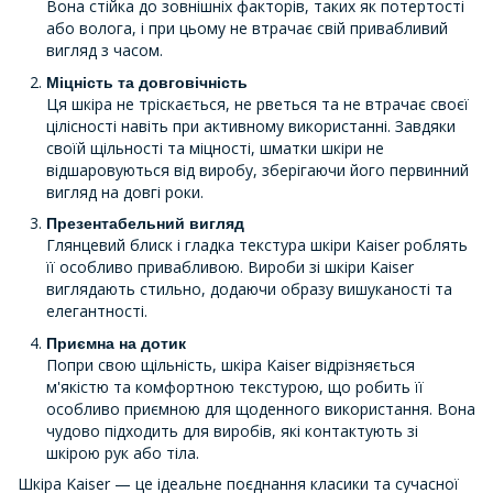
Вона стійка до зовнішніх факторів, таких як потертості
або волога, і при цьому не втрачає свій привабливий
вигляд з часом.
Міцність та довговічність
Ця шкіра не тріскається, не рветься та не втрачає своєї
цілісності навіть при активному використанні. Завдяки
своїй щільності та міцності, шматки шкіри не
відшаровуються від виробу, зберігаючи його первинний
вигляд на довгі роки.
Презентабельний вигляд
Глянцевий блиск і гладка текстура шкіри Kaiser роблять
її особливо привабливою. Вироби зі шкіри Kaiser
виглядають стильно, додаючи образу вишуканості та
елегантності.
Приємна на дотик
Попри свою щільність, шкіра Kaiser відрізняється
м'якістю та комфортною текстурою, що робить її
особливо приємною для щоденного використання. Вона
чудово підходить для виробів, які контактують зі
шкірою рук або тіла.
Шкіра Kaiser — це ідеальне поєднання класики та сучасної