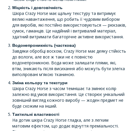
Міцність і довговічність
Шкіра Crazy Horse має щільну текстуру та витримує
великі навантаження, що робить її чудовим вибором
для виробів, які постійно використовуються — рюкзаків,
сумок, гаманців. Це надійний і витривалий матеріал,
здатний витримати багаторічне активне використання.
Водонепроникність (часткова)
Завдяки обробці воском, Crazy Horse має деяку стійкість
до вологи, але все ж таки не є повністю
водонепроникною. Вода може залишати плями, які,
втім, зникають після висихання або можуть бути злегка
виполіровані м'якою тканиною.
Зміна кольору та текстури
Шкіра Crazy Horse з часом темнішає та змінює колір
залежно від умов використання. Це створює унікальний
зовнішній вигляд кожного виробу — жоден предмет не
буде схожим на інший.
Тактильні властивості
На дотик шкіра Crazy Horse гладка, але з легким
матовим ефектом, що додає відчуття преміальності.