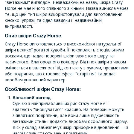
"вінтажним" виглядом. Незважаючи на назву, шкіра Crazy
Horse не має нічого спільного з кіньми. Назва виникла через
те, що цей тип шкіри використовували для виготовлення
кінської упряжі та сідел завдяки її надзвичайній
витривалості.
Опис шкіри Crazy Horse:
Crazy Horse виготовляється з високоякісної натуральної
шкіри великої рогатої худоби. Її покривають спеціальними
восками, що надає поверхні шкіри захисного шару та
насиченого, благородного кольору. Відтінок шкіри з часом
змінюється в залежності від контакту з руками, предметами
або подряпин, що створює ефект "старіння" та додає
виробам унікальний характер.
Особливості шкіри Crazy Horse:
Вінтажний вигляд
Однією з найпривабливіших рис Crazy Horse є її
здатність "зношуватися" красиво. На поверхні можуть
з'являтися подряпини, але вони лише підкреслюють
вінтажний стиль і додають виробам особливого шарму.
Віск у складі забезпечує шкірі природне відновлення — з
часом сліди стають менш помітними.