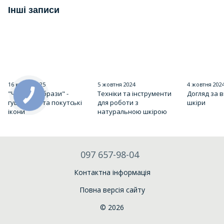
Інші записи
16 квітня 2025
5 жовтня 2024
4 жовтня 202
"Червоні образи" -
Техніки та інструменти
Догляд за 
гуцульські та покутські
для роботи з
шкіри
ікони
натуральною шкірою
097 657-98-04
Контактна інформація
Повна версія сайту
© 2026