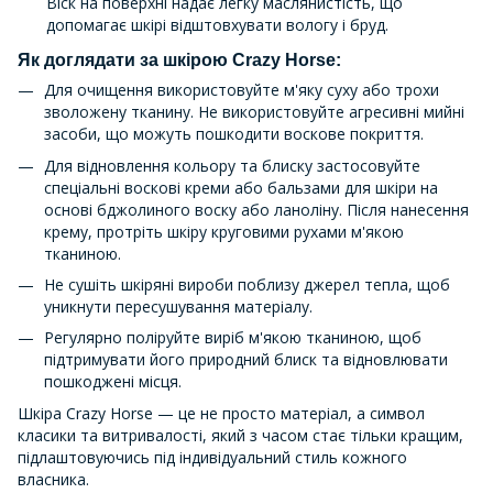
Віск на поверхні надає легку маслянистість, що
допомагає шкірі відштовхувати вологу і бруд.
Як доглядати за шкірою Crazy Horse:
Для очищення використовуйте м'яку суху або трохи
зволожену тканину. Не використовуйте агресивні мийні
засоби, що можуть пошкодити воскове покриття.
Для відновлення кольору та блиску застосовуйте
спеціальні воскові креми або бальзами для шкіри на
основі бджолиного воску або ланоліну. Після нанесення
крему, протріть шкіру круговими рухами м'якою
тканиною.
Не сушіть шкіряні вироби поблизу джерел тепла, щоб
уникнути пересушування матеріалу.
Регулярно поліруйте виріб м'якою тканиною, щоб
підтримувати його природний блиск та відновлювати
пошкоджені місця.
Шкіра Crazy Horse — це не просто матеріал, а символ
класики та витривалості, який з часом стає тільки кращим,
підлаштовуючись під індивідуальний стиль кожного
власника.