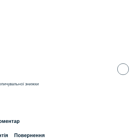
опичувальної знижки
коментар
нтія
Повернення