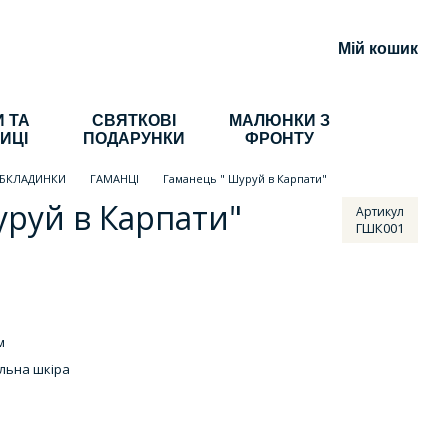
Мій кошик
 ТА
СВЯТКОВІ
МАЛЮНКИ З
ИЦІ
ПОДАРУНКИ
ФРОНТУ
ОБКЛАДИНКИ
ГАМАНЦІ
Гаманець " Шуруй в Карпати"
руй в Карпати"
Артикул
ГШК001
м
льна шкіра