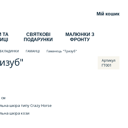
Мій кошик
 ТА
СВЯТКОВІ
МАЛЮНКИ З
ИЦІ
ПОДАРУНКИ
ФРОНТУ
ОБКЛАДИНКИ
ГАМАНЦІ
Гаманець "Тризуб"
изуб"
Артикул
ГТ001
 см
льна шкіра типу Crazy Horse
льна шкіра кози