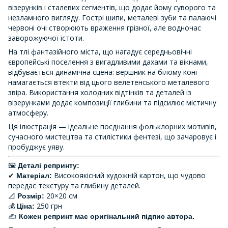
візерунків і сталевих сегментів, що додає йому суворого та
незламного вигляду. Гострі шипи, металеві зуби та палаючі
червоні очі створюють враження грізної, але водночас
заворожуючої істоти.
На тлі фантазійного міста, що нагадує середньовічні
європейські поселення з вигадливими дахами та вікнами,
відбувається динамічна сцена: вершник на білому коні
намагається втекти від цього велетенського металевого
звіра. Використання холодних відтінків та деталей із
візерунками додає композиції глибини та підсилює містичну
атмосферу.
Ця ілюстрація — ідеальне поєднання фольклорних мотивів,
сучасного мистецтва та стилістики фентезі, що зачаровує і
пробуджує уяву.
🖼
Деталі репринту:
✔
Високоякісний художній картон, що чудово
Матеріал:
передає текстуру та глибину деталей.
📐
20×20 см
Розмір:
💰
250 грн
Ціна:
✍
Кожен репринт має оригінальний підпис автора.