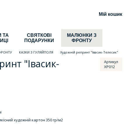
Мій кошик
 ТА
СВЯТКОВІ
МАЛЮНКИ З
ИЦІ
ПОДАРУНКИ
ФРОНТУ
ФРОНТУ
КАЗКИ З ГУЛЯЙПОЛЯ
Художній репринт "Івасик-Телесик"
ринт "Івасик-
Артикул
ХР012
м
кісний художній картон 350 гр/м2