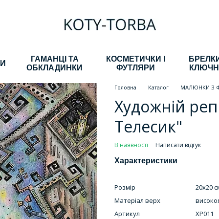
ГАМАНЦІ ТА
КОСМЕТИЧКИ І
БРЕЛКИ
КИ
ОБКЛАДИНКИ
ФУТЛЯРИ
КЛЮЧН
Головна
Каталог
МАЛЮНКИ З 
Художній реп
Телесик"
В наявності
Написати відгук
Характеристики
Розмір
20х20 с
Матеріал верх
високоя
Артикул
ХР011