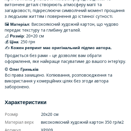
витончені деталі створюють атмосферу магії та
загадковості, підкреслюючи символічний момент прощання
з людським життям і повернення до істинної сутності.
🖼
: Високоякісний художній картон, що чудово
Матеріал
передає текстуру та глибину деталей.
📐
: 20×20 см
Розмір
💰
: 250 грн
Ціна
✍
Кожен репринт має оригінальний підпис автора.
Продається без рами – це дозволяє вам обрати
оформлення, яке найкраще пасуватиме до вашого інтер’єру.
©
Олег Гриньків
Всі права захищено. Копіювання, розповсюдження та
використання у комерційних цілях без згоди автора
заборонено.
Характеристики
Розмір
20х20 см
Матеріал верх
високоякісний художній картон 350 гр/м2
Артикул
ХР009