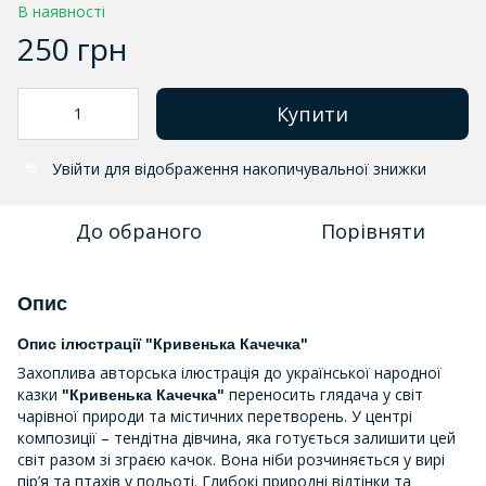
В наявності
250 грн
Купити
Увійти
для відображення накопичувальної знижки
%
До обраного
Порівняти
Опис
Опис ілюстрації "Кривенька Качечка"
Захоплива авторська ілюстрація до української народної
казки
переносить глядача у світ
"Кривенька Качечка"
чарівної природи та містичних перетворень. У центрі
композиції – тендітна дівчина, яка готується залишити цей
світ разом зі зграєю качок. Вона ніби розчиняється у вирі
пір’я та птахів у польоті. Глибокі природні відтінки та