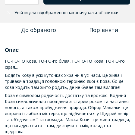
Увійти
для відображення накопичувальної знижки
%
До обраного
Порівняти
Опис
ГО-ГО-ГО Коза, ГО-ГО-го білая, ГО-ГО-ГО Коза, ГО-ГО-го
сірая...
Водять Козу в усіх куточках України в усі часи. Це жива і
триваюча традиція головною героїнею якої є Коза, бо де
коза ходить там жито родить, де не буває там вилягає!
Коза є символом родючості, достатку та врожаю. Водіння
Кози символізувало прощання зі старим роком та настання
нового, а також пробудження природи. Обряд Маланки -це
яскрава і глибока містерія, що відбувається у Щедрий вечір
та об'єднує сім'ї та громади. Маска Кози - це жива традиція,
що нагадує: свято - там, де звучить сміх, коляда та
щедрівка.