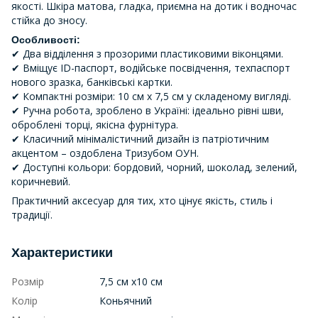
якості. Шкіра матова, гладка, приємна на дотик і водночас
стійка до зносу.
Особливості:
✔ Два відділення з прозорими пластиковими віконцями.
✔ Вміщує ID-паспорт, водійське посвідчення, техпаспорт
нового зразка, банківські картки.
✔ Компактні розміри: 10 см х 7,5 см у складеному вигляді.
✔ Ручна робота, зроблено в Україні: ідеально рівні шви,
оброблені торці, якісна фурнітура.
✔ Класичний мінімалістичний дизайн із патріотичним
акцентом – оздоблена Тризубом ОУН.
✔ Доступні кольори: бордовий, чорний, шоколад, зелений,
коричневий.
Практичний аксесуар для тих, хто цінує якість, стиль і
традиції.
Характеристики
Розмір
7,5 см х10 см
Колір
Коньячний