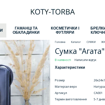
ГАМАНЦІ ТА
КОСМЕТИЧКИ І
БРЕЛКИ
КИ
ОБКЛАДИНКИ
ФУТЛЯРИ
КЛЮЧН
Головна
Каталог
СУМКИ
ЖІ
Сумка "Агата"
В наявності
Написати відгук
Характеристики
Розмір
26х24х7
Матеріал верх
Натура
Артикул
СА001
Термін виготовлення
5-7 днів