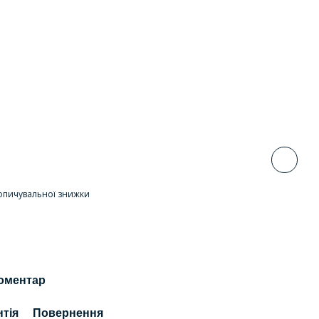
опичувальної знижки
коментар
нтія
Повернення