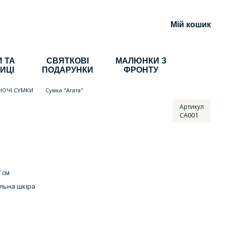
Мій кошик
 ТА
СВЯТКОВІ
МАЛЮНКИ З
ИЦІ
ПОДАРУНКИ
ФРОНТУ
НОЧІ СУМКИ
Сумка "Агата"
Артикул
СА001
 см
льна шкіра