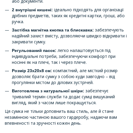
або документи.
ідеально підходять для організації
2 внутрішні кишені:
дрібних предметів, таких як кредитні картки, гроші, або
ручка.
забезпечують
Застібка магнітна кнопка та блискавка:
надійний захист вмісту, дозволяючи швидко відкривати і
закривати сумку.
легко налаштовується під
Регульований пасок:
індивідуальні потреби, забезпечуючи комфорт при
носінні як на плечі, так і через плече.
компактний, але місткий розмір
Розмір 23х20х8 см:
дозволяє брати сумку з собою куди завгодно – від
прогулянки містом до ділових зустрічей.
забезпечує
Виготовлена з натуральної шкіри:
тривалий термін служби та додає сумці вишуканий
вигляд, який з часом лише покращується.
Ця сумка не тільки доповнить ваш стиль, але й стане
незамінною частиною вашого гардеробу, надаючи вам
впевненості та зручності кожен день.