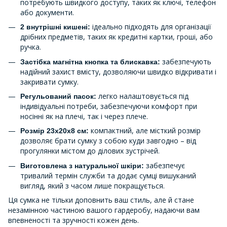
потребують швидкого доступу, таких як ключі, телефон
або документи.
ідеально підходять для організації
2 внутрішні кишені:
дрібних предметів, таких як кредитні картки, гроші, або
ручка.
забезпечують
Застібка магнітна кнопка та блискавка:
надійний захист вмісту, дозволяючи швидко відкривати і
закривати сумку.
легко налаштовується під
Регульований пасок:
індивідуальні потреби, забезпечуючи комфорт при
носінні як на плечі, так і через плече.
компактний, але місткий розмір
Розмір 23х20х8 см:
дозволяє брати сумку з собою куди завгодно – від
прогулянки містом до ділових зустрічей.
забезпечує
Виготовлена з натуральної шкіри:
тривалий термін служби та додає сумці вишуканий
вигляд, який з часом лише покращується.
Ця сумка не тільки доповнить ваш стиль, але й стане
незамінною частиною вашого гардеробу, надаючи вам
впевненості та зручності кожен день.