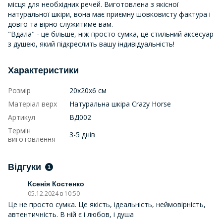
місця для необхідних речей. Виготовлена з якісної
натуральної шкіри, вона має приємну шовковисту фактура і
довго та вірно служитиме вам.
"Вдала" - це більше, ніж просто сумка, це стильний аксесуар
з душею, який підкреслить вашу індивідуальність!
Характеристики
Розмір
20х20х6 см
Матеріал верх
Натуральна шкіра Crazy Horse
Артикул
ВД002
Термін
3-5 днів
виготовлення
Відгуки
1
Ксенія Костенко
05.12.2024 в 10:50
Це не просто сумка. Це якість, ідеальність, неймовірність,
автентичність. В ній є і любов, і душа